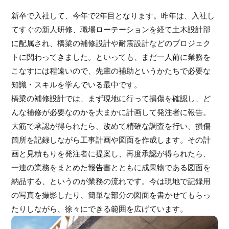
新卒で入社して、今年で2年目となります。昨年は、入社し
てすぐの新人研修、職場ローテーションを経て土木設計部
に配属され、橋梁の補修設計や耐震設計などのプロジェク
トに関わってきました。といっても、まだ一人前に業務を
こなすには程遠いので、先輩の補助というかたちで必要な
知識・スキルを学んでいる最中です。
橋梁の補修設計では、まず現地に行って損傷を確認し、ど
んな補修が必要なのかを大まかに計画して発注者に報告。
大筋で承認が得られたら、改めて精確な調査を行い、損傷
箇所を記録しながら工事計画や図面を作成します。その計
画と見積もりを発注者に提案し、再度承認が得られたら、
一連の業務をまとめた報告書とともに成果物である図面を
納品する、というのが業務の流れです。今は現地で記録用
の写真を撮影したり、簡単な部分の図面を書かせてもらっ
たりしながら、徐々にできる範囲を広げています。