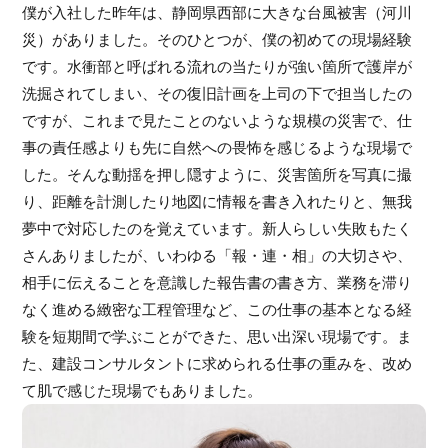
僕が入社した昨年は、静岡県西部に大きな台風被害（河川
災）がありました。そのひとつが、僕の初めての現場経験
です。水衝部と呼ばれる流れの当たりが強い箇所で護岸が
洗掘されてしまい、その復旧計画を上司の下で担当したの
ですが、これまで見たことのないような規模の災害で、仕
事の責任感よりも先に自然への畏怖を感じるような現場で
した。そんな動揺を押し隠すように、災害箇所を写真に撮
り、距離を計測したり地図に情報を書き入れたりと、無我
夢中で対応したのを覚えています。新人らしい失敗もたく
さんありましたが、いわゆる「報・連・相」の大切さや、
相手に伝えることを意識した報告書の書き方、業務を滞り
なく進める緻密な工程管理など、この仕事の基本となる経
験を短期間で学ぶことができた、思い出深い現場です。ま
た、建設コンサルタントに求められる仕事の重みを、改め
て肌で感じた現場でもありました。